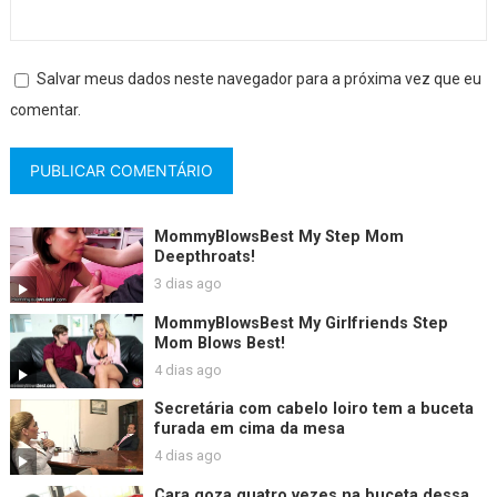
Salvar meus dados neste navegador para a próxima vez que eu
comentar.
MommyBlowsBest My Step Mom
Deepthroats!
3 dias ago
MommyBlowsBest My Girlfriends Step
Mom Blows Best!
4 dias ago
Secretária com cabelo loiro tem a buceta
furada em cima da mesa
4 dias ago
Cara goza quatro vezes na buceta dessa