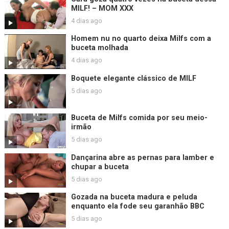
MILF! – MOM XXX
4 dias ago
Homem nu no quarto deixa Milfs com a
buceta molhada
4 dias ago
Boquete elegante clássico de MILF
5 dias ago
Buceta de Milfs comida por seu meio-
irmão
5 dias ago
Dançarina abre as pernas para lamber e
chupar a buceta
5 dias ago
Gozada na buceta madura e peluda
enquanto ela fode seu garanhão BBC
5 dias ago