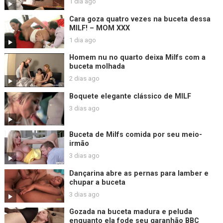
1 dia ago
Cara goza quatro vezes na buceta dessa
MILF! – MOM XXX
1 dia ago
Homem nu no quarto deixa Milfs com a
buceta molhada
2 dias ago
Boquete elegante clássico de MILF
3 dias ago
Buceta de Milfs comida por seu meio-
irmão
3 dias ago
Dançarina abre as pernas para lamber e
chupar a buceta
3 dias ago
Gozada na buceta madura e peluda
enquanto ela fode seu garanhão BBC