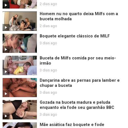
2 dias ago
Homem nu no quarto deixa Milfs com a
buceta molhada
2 dias ago
Boquete elegante clássico de MILF
3 dias ago
Buceta de Milfs comida por seu meio-
irmão
3 dias ago
Dançarina abre as pernas para lamber e
chupar a buceta
3 dias ago
Gozada na buceta madura e peluda
enquanto ela fode seu garanhão BBC
3 dias ago
Mãe asiática faz boquete e fode