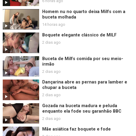
6 horas ago
Homem nu no quarto deixa Milfs com a
buceta molhada
14 horas ago
Boquete elegante clássico de MILF
2 dias ago
Buceta de Milfs comida por seu meio-
irmão
2 dias ago
Dançarina abre as pernas para lamber e
chupar a buceta
2 dias ago
Gozada na buceta madura e peluda
enquanto ela fode seu garanhão BBC
2 dias ago
Mãe asiática faz boquete e fode