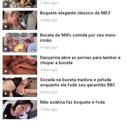
3 dias ago
Boquete elegante clássico de MILF
4 dias ago
Buceta de Milfs comida por seu meio-
irmão
4 dias ago
Dançarina abre as pernas para lamber e
chupar a buceta
4 dias ago
Gozada na buceta madura e peluda
enquanto ela fode seu garanhão BBC
4 dias ago
Mãe asiática faz boquete e fode
5 dias ago