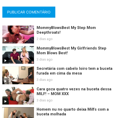
MommyBlowsBest My Step Mom
Deepthroats!
2 dias ago
MommyBlowsBest My Girlfriends Step
Mom Blows Best!
3 dias ago
Secretária com cabelo loiro tem a buceta
furada em cima da mesa
3 dias ago
Cara goza quatro vezes na buceta dessa
MILF! – MOM XXX
3 dias ago
Homem nu no quarto deixa Milfs com a
buceta molhada