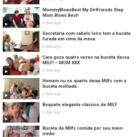
MommyBlowsBest My Girlfriends Step
Mom Blows Best!
2 dias ago
Secretária com cabelo loiro tem a buceta
furada em cima da mesa
2 dias ago
Cara goza quatro vezes na buceta dessa
MILF! – MOM XXX
2 dias ago
Homem nu no quarto deixa Milfs com a
buceta molhada
2 dias ago
Boquete elegante clássico de MILF
3 dias ago
Buceta de Milfs comida por seu meio-
irmão