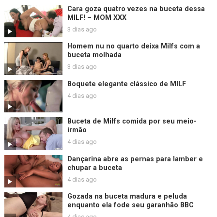
Cara goza quatro vezes na buceta dessa
MILF! – MOM XXX
3 dias ago
Homem nu no quarto deixa Milfs com a
buceta molhada
3 dias ago
Boquete elegante clássico de MILF
4 dias ago
Buceta de Milfs comida por seu meio-
irmão
4 dias ago
Dançarina abre as pernas para lamber e
chupar a buceta
4 dias ago
Gozada na buceta madura e peluda
enquanto ela fode seu garanhão BBC
4 dias ago