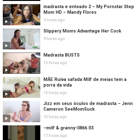
madrasta e enteado 2 – My Pornstar Step
Mom HD – Mandy Flores
5 horas ago
Slippery Moms Advantage Her Cock
9 horas ago
Madrasta BUSTS
13 horas ago
MÃE Ruiva safada Milf de meias tem a
porra da vida
13 horas ago
Jizz em seus óculos de madrasta – Jenn
Cameron SeeMomSuck
13 horas ago
–milf & granny-0866 03
17 horas ago