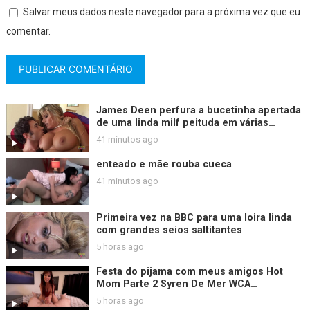
Salvar meus dados neste navegador para a próxima vez que eu
comentar.
James Deen perfura a bucetinha apertada
de uma linda milf peituda em várias
posições.
41 minutos ago
enteado e mãe rouba cueca
41 minutos ago
Primeira vez na BBC para uma loira linda
com grandes seios saltitantes
5 horas ago
Festa do pijama com meus amigos Hot
Mom Parte 2 Syren De Mer WCA
Productions
5 horas ago