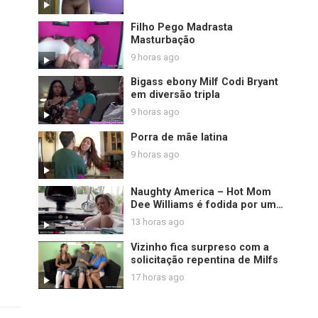
Filho Pego Madrasta
Masturbação
9 horas ago
Bigass ebony Milf Codi Bryant
em diversão tripla
9 horas ago
Porra de mãe latina
9 horas ago
Naughty America – Hot Mom
Dee Williams é fodida por um
jovem galo
13 horas ago
Vizinho fica surpreso com a
solicitação repentina de Milfs
17 horas ago