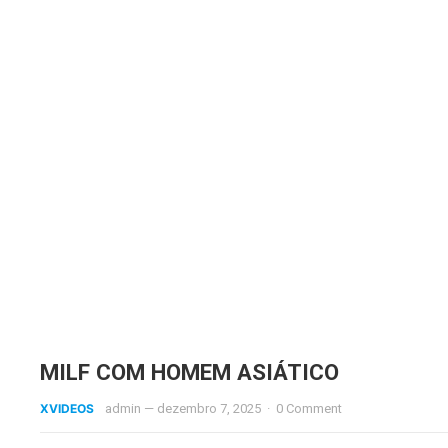
MILF COM HOMEM ASIÁTICO
XVIDEOS
admin
—
dezembro 7, 2025
·
0 Comment