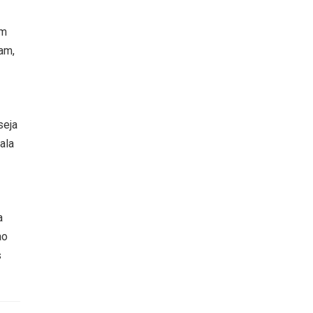
om
am,
seja
ala
a
ao
s