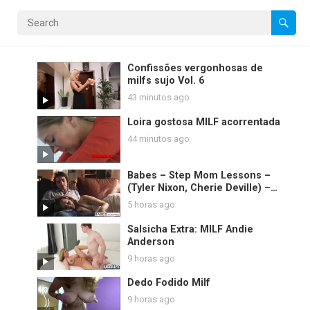
Confissões vergonhosas de
milfs sujo Vol. 6
43 minutos ago
Loira gostosa MILF acorrentada
44 minutos ago
Babes – Step Mom Lessons –
(Tyler Nixon, Cherie Deville) –
Introdução ao prazer
5 horas ago
Salsicha Extra: MILF Andie
Anderson
9 horas ago
Dedo Fodido Milf
9 horas ago