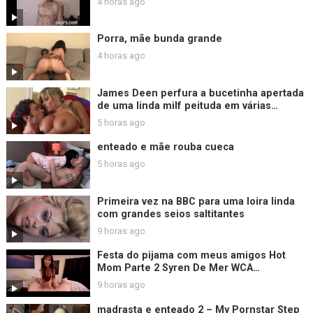
4 horas ago
Porra, mãe bunda grande
4 horas ago
James Deen perfura a bucetinha apertada
de uma linda milf peituda em várias
posições.
5 horas ago
enteado e mãe rouba cueca
5 horas ago
Primeira vez na BBC para uma loira linda
com grandes seios saltitantes
9 horas ago
Festa do pijama com meus amigos Hot
Mom Parte 2 Syren De Mer WCA
Productions
9 horas ago
madrasta e enteado 2 – My Pornstar Step