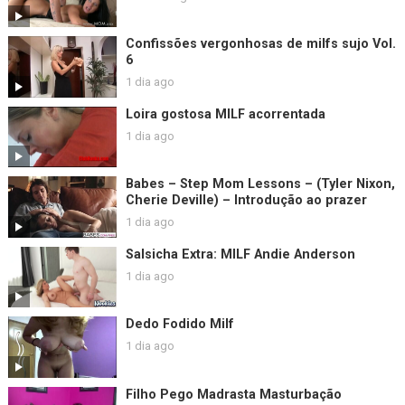
Confissões vergonhosas de milfs sujo Vol.
6
1 dia ago
Loira gostosa MILF acorrentada
1 dia ago
Babes – Step Mom Lessons – (Tyler Nixon,
Cherie Deville) – Introdução ao prazer
1 dia ago
Salsicha Extra: MILF Andie Anderson
1 dia ago
Dedo Fodido Milf
1 dia ago
Filho Pego Madrasta Masturbação