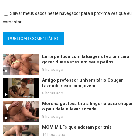
Salvar meus dados neste navegador para a próxima vez que eu
comentar.
Loira peituda com tatuagens fez um cara
gozar duas vezes em seus peitos
enormes.
8 horas ago
Antigo professor universitário Cougar
fazendo sexo com jovem
8 horas ago
Morena gostosa tira a lingerie para chupar
o pau dele e levar socada
8 horas ago
MOM MILFs que adoram por trás
16 horas ago