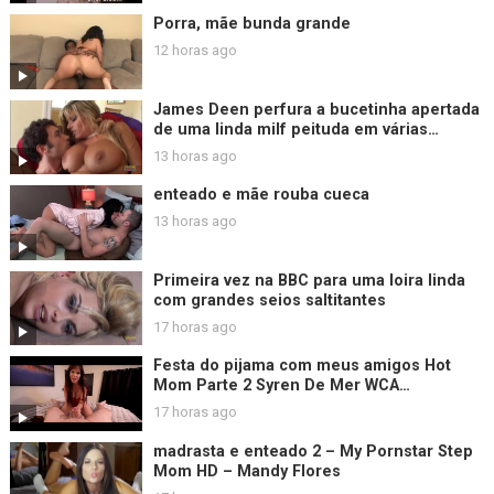
Porra, mãe bunda grande
12 horas ago
James Deen perfura a bucetinha apertada
de uma linda milf peituda em várias
posições.
13 horas ago
enteado e mãe rouba cueca
13 horas ago
Primeira vez na BBC para uma loira linda
com grandes seios saltitantes
17 horas ago
Festa do pijama com meus amigos Hot
Mom Parte 2 Syren De Mer WCA
Productions
17 horas ago
madrasta e enteado 2 – My Pornstar Step
Mom HD – Mandy Flores