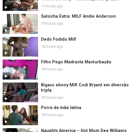
14 horas ago
Salsicha Extra: MILF Andie Anderson
18 horas ago
Dedo Fodido Milf
18 horas ago
Filho Pego Madrasta Masturbação
18 horas ago
Bigass ebony Milf Codi Bryant em diversão
tripla
18 horas ago
Porra de mãe latina
18 horas ago
Naughty America – Hot Mom Dee Williams