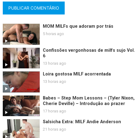
MOM MILFs que adoram por trás
5 horas ago
Confissões vergonhosas de milfs sujo Vol.
6
13 horas ago
Loira gostosa MILF acorrentada
13 horas ago
Babes – Step Mom Lessons – (Tyler Nixon,
Cherie Deville) – Introdução ao prazer
17 horas ago
Salsicha Extra: MILF Andie Anderson
21 horas ago