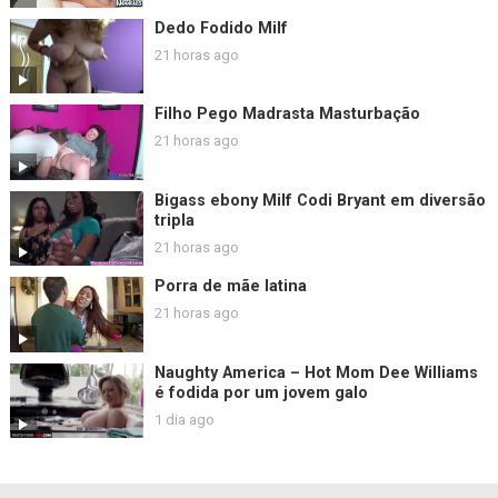
Dedo Fodido Milf
21 horas ago
Filho Pego Madrasta Masturbação
21 horas ago
Bigass ebony Milf Codi Bryant em diversão
tripla
21 horas ago
Porra de mãe latina
21 horas ago
Naughty America – Hot Mom Dee Williams
é fodida por um jovem galo
1 dia ago