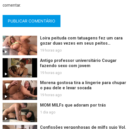
comentar.
Loira peituda com tatuagens fez um cara
gozar duas vezes em seus peitos
enormes.
19 horas ago
Antigo professor universitário Cougar
fazendo sexo com jovem
19 horas ago
Morena gostosa tira a lingerie para chupar
o pau dele e levar socada
19 horas ago
MOM MILFs que adoram por trás
1 dia ago
Confissões vergonhosas de milfs sujo Vol.