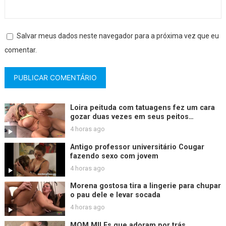
Salvar meus dados neste navegador para a próxima vez que eu
comentar.
Loira peituda com tatuagens fez um cara
gozar duas vezes em seus peitos
enormes.
4 horas ago
Antigo professor universitário Cougar
fazendo sexo com jovem
4 horas ago
Morena gostosa tira a lingerie para chupar
o pau dele e levar socada
4 horas ago
MOM MILFs que adoram por trás