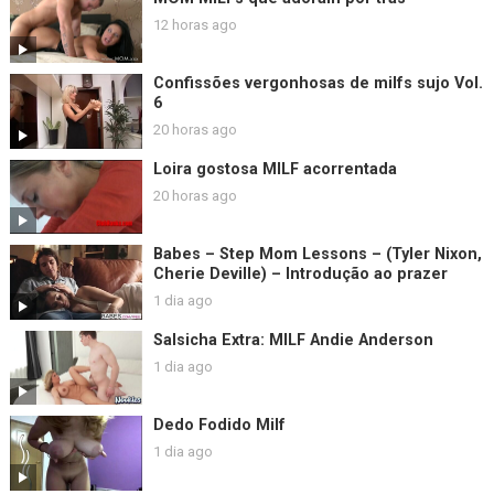
12 horas ago
Confissões vergonhosas de milfs sujo Vol.
6
20 horas ago
Loira gostosa MILF acorrentada
20 horas ago
Babes – Step Mom Lessons – (Tyler Nixon,
Cherie Deville) – Introdução ao prazer
1 dia ago
Salsicha Extra: MILF Andie Anderson
1 dia ago
Dedo Fodido Milf
1 dia ago