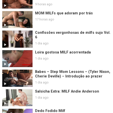
9 horas ago
MOM MILFs que adoram por trás
17 horas ago
Confissões vergonhosas de milfs sujo Vol.
6
1 dia ago
Loira gostosa MILF acorrentada
1 dia ago
Babes – Step Mom Lessons – (Tyler Nixon,
Cherie Deville) – Introdução ao prazer
1 dia ago
Salsicha Extra: MILF Andie Anderson
1 dia ago
Dedo Fodido Milf