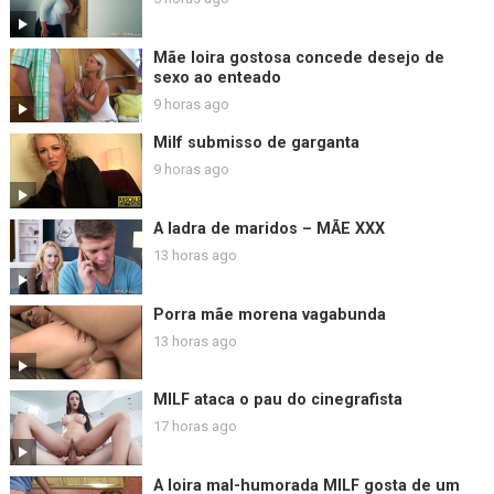
Mãe loira gostosa concede desejo de
sexo ao enteado
9 horas ago
Milf submisso de garganta
9 horas ago
A ladra de maridos – MÃE XXX
13 horas ago
Porra mãe morena vagabunda
13 horas ago
MILF ataca o pau do cinegrafista
17 horas ago
A loira mal-humorada MILF gosta de um