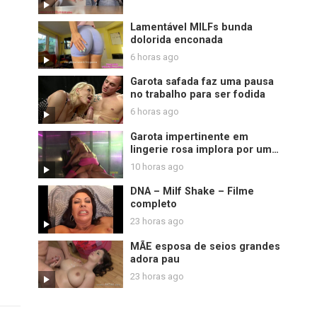
Lamentável MILFs bunda
dolorida enconada
6 horas ago
Garota safada faz uma pausa
no trabalho para ser fodida
6 horas ago
Garota impertinente em
lingerie rosa implora por um
pau grosso
10 horas ago
DNA – Milf Shake – Filme
completo
23 horas ago
MÃE esposa de seios grandes
adora pau
23 horas ago