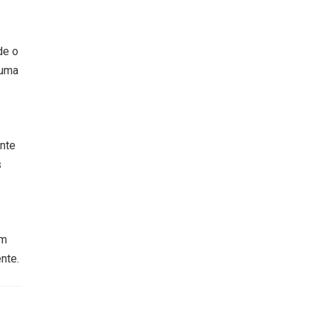
de o
 uma
ente
s
um
nte.