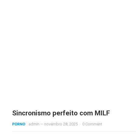
Sincronismo perfeito com MILF
PORNO
admin
—
novembro 28, 2025
·
0 Comment