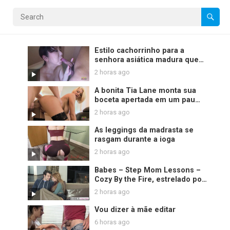
Estilo cachorrinho para a
senhora asiática madura que
termina com um acabamento
2 horas ago
de creme desleixado
A bonita Tia Lane monta sua
boceta apertada em um pau
grosso
2 horas ago
As leggings da madrasta se
rasgam durante a ioga
2 horas ago
Babes – Step Mom Lessons –
Cozy By the Fire, estrelado por
Jay Smooth e Christiana Cinn e
2 horas ago
Jasmine Jae
Vou dizer à mãe editar
6 horas ago