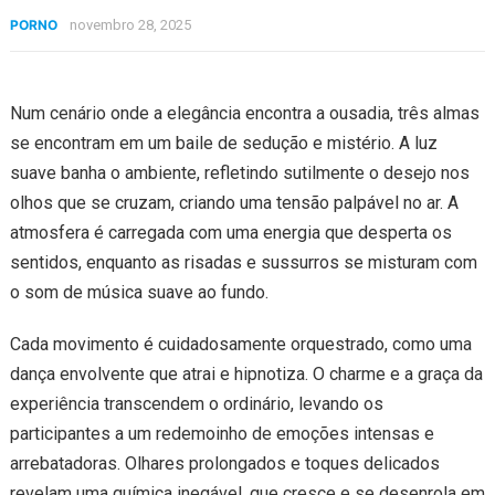
PORNO
novembro 28, 2025
Num cenário onde a elegância encontra a ousadia, três almas
se encontram em um baile de sedução e mistério. A luz
suave banha o ambiente, refletindo sutilmente o desejo nos
olhos que se cruzam, criando uma tensão palpável no ar. A
atmosfera é carregada com uma energia que desperta os
sentidos, enquanto as risadas e sussurros se misturam com
o som de música suave ao fundo.
Cada movimento é cuidadosamente orquestrado, como uma
dança envolvente que atrai e hipnotiza. O charme e a graça da
experiência transcendem o ordinário, levando os
participantes a um redemoinho de emoções intensas e
arrebatadoras. Olhares prolongados e toques delicados
revelam uma química inegável, que cresce e se desenrola em