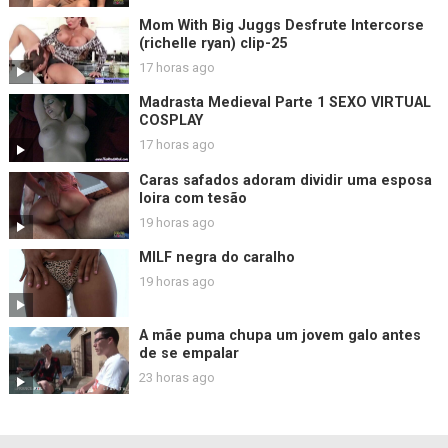
Mom With Big Juggs Desfrute Intercorse
(richelle ryan) clip-25
17 horas ago
Madrasta Medieval Parte 1 SEXO VIRTUAL
COSPLAY
17 horas ago
Caras safados adoram dividir uma esposa
loira com tesão
19 horas ago
MILF negra do caralho
19 horas ago
A mãe puma chupa um jovem galo antes
de se empalar
23 horas ago