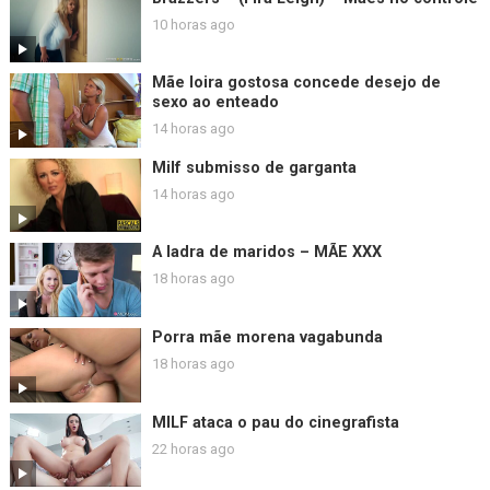
10 horas ago
Mãe loira gostosa concede desejo de
sexo ao enteado
14 horas ago
Milf submisso de garganta
14 horas ago
A ladra de maridos – MÃE XXX
18 horas ago
Porra mãe morena vagabunda
18 horas ago
MILF ataca o pau do cinegrafista
22 horas ago