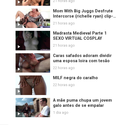
21 horas ago
Mom With Big Juggs Desfrute
Intercorse (richelle ryan) clip-
25
21 horas ago
Madrasta Medieval Parte 1
SEXO VIRTUAL COSPLAY
21 horas ago
Caras safados adoram dividir
uma esposa loira com tesão
22 horas ago
MILF negra do caralho
22 horas ago
A mãe puma chupa um jovem
galo antes de se empalar
1 dia ago