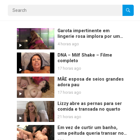
Garota impertinente em
lingerie rosa implora por um
pau grosso
4 horas ago
DNA – Milf Shake – Filme
completo
17 horas ago
MÃE esposa de seios grandes
adora pau
17 horas ago
Lizzy abre as pernas para ser
comida e transada no quarto
21 horas ago
Em vez de curtir um banho,
uma peituda queria transar no
quarto