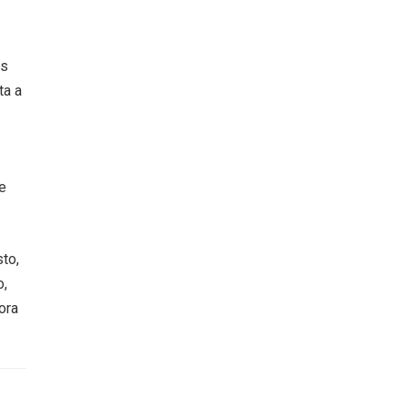
os
ta a
e
to,
o,
ora