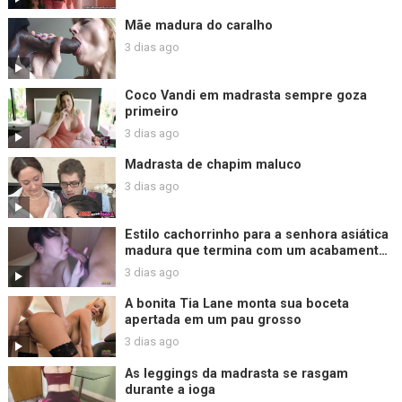
Mãe madura do caralho
3 dias ago
Coco Vandi em madrasta sempre goza
primeiro
3 dias ago
Madrasta de chapim maluco
3 dias ago
Estilo cachorrinho para a senhora asiática
madura que termina com um acabamento
de creme desleixado
3 dias ago
A bonita Tia Lane monta sua boceta
apertada em um pau grosso
3 dias ago
As leggings da madrasta se rasgam
durante a ioga