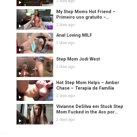
2 dias ago
clipe de Sam Bourne
My Step Moms Hot Friend –
Primeiro uso gratuito –
Jazmine Cruz – Taboo Heat –
2 dias ago
Luke Longly
Anal Loving MILF
2 dias ago
Step Mom Jodi West
2 dias ago
Hot Step Mom Helps – Amber
Chase – Terapia de Família
2 dias ago
Vivianne DeSilva em Stuck Step
Mom Fucked in the Ass por
Horny Step Son
2 dias ago