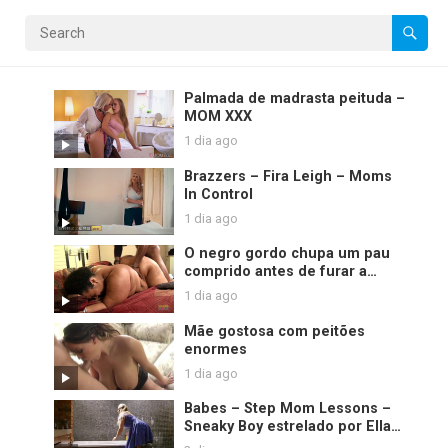
Palmada de madrasta peituda –
MOM XXX
1 dia ago
Brazzers – Fira Leigh – Moms
In Control
1 dia ago
O negro gordo chupa um pau
comprido antes de furar a
boceta roliça
1 dia ago
Mãe gostosa com peitões
enormes
1 dia ago
Babes – Step Mom Lessons –
Sneaky Boy estrelado por Ella
Hughes e Rebecca Moore e