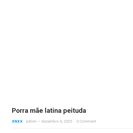
Porra mãe latina peituda
XNXX
admin
—
dezembro 6, 2025
·
0 Comment