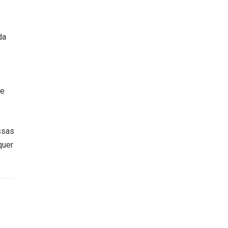
da
de
ssas
quer