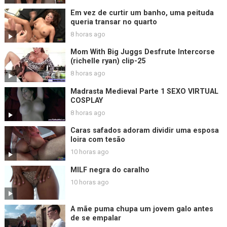
Em vez de curtir um banho, uma peituda
queria transar no quarto
8 horas ago
Mom With Big Juggs Desfrute Intercorse
(richelle ryan) clip-25
8 horas ago
Madrasta Medieval Parte 1 SEXO VIRTUAL
COSPLAY
8 horas ago
Caras safados adoram dividir uma esposa
loira com tesão
10 horas ago
MILF negra do caralho
10 horas ago
A mãe puma chupa um jovem galo antes
de se empalar