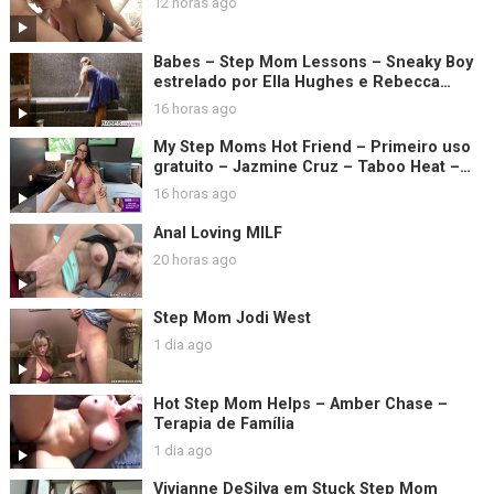
12 horas ago
Babes – Step Mom Lessons – Sneaky Boy
estrelado por Ella Hughes e Rebecca
Moore e clipe de Sam Bourne
16 horas ago
My Step Moms Hot Friend – Primeiro uso
gratuito – Jazmine Cruz – Taboo Heat –
Luke Longly
16 horas ago
Anal Loving MILF
20 horas ago
Step Mom Jodi West
1 dia ago
Hot Step Mom Helps – Amber Chase –
Terapia de Família
1 dia ago
Vivianne DeSilva em Stuck Step Mom