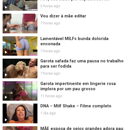
Christiana Cinn e Jasmine Jae
3 horas ago
Vou dizer à mãe editar
7 horas ago
Lamentável MILFs bunda dolorida
enconada
7 horas ago
Garota safada faz uma pausa no trabalho
para ser fodida
7 horas ago
Garota impertinente em lingerie rosa
implora por um pau grosso
11 horas ago
DNA – Milf Shake – Filme completo
1 dia ago
MÃE esposa de seios grandes adora pau