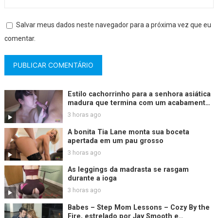
Salvar meus dados neste navegador para a próxima vez que eu
comentar.
Estilo cachorrinho para a senhora asiática
madura que termina com um acabamento
de creme desleixado
3 horas ago
A bonita Tia Lane monta sua boceta
apertada em um pau grosso
3 horas ago
As leggings da madrasta se rasgam
durante a ioga
3 horas ago
Babes – Step Mom Lessons – Cozy By the
Fire, estrelado por Jay Smooth e