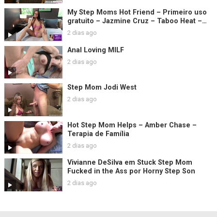
My Step Moms Hot Friend – Primeiro uso
gratuito – Jazmine Cruz – Taboo Heat –
Luke Longly
2 dias ago
Anal Loving MILF
2 dias ago
Step Mom Jodi West
2 dias ago
Hot Step Mom Helps – Amber Chase –
Terapia de Família
2 dias ago
Vivianne DeSilva em Stuck Step Mom
Fucked in the Ass por Horny Step Son
2 dias ago