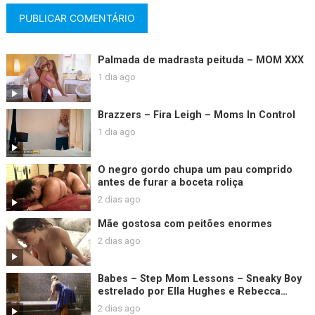
Palmada de madrasta peituda – MOM XXX
1 dia ago
Brazzers – Fira Leigh – Moms In Control
1 dia ago
O negro gordo chupa um pau comprido
antes de furar a boceta roliça
2 dias ago
Mãe gostosa com peitões enormes
2 dias ago
Babes – Step Mom Lessons – Sneaky Boy
estrelado por Ella Hughes e Rebecca
Moore e clipe de Sam Bourne
2 dias ago