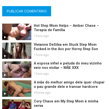
Hot Step Mom Helps – Amber Chase –
Terapia de Família
1 hora ago
Vivianne DeSilva em Stuck Step Mom
Fucked in the Ass por Horny Step Son
1 hora ago
A esposa infiel e peluda do meu vizinho
veio nos visitar – MÃE XXX
1 hora ago
A mãe do melhor amigo dele quer chupar
o pau grande dele e transar hardcore
9 horas ago
Cory Chase em My Step Mom é minha
serva