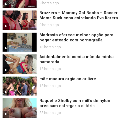
9 horas ago
Brazzers – Mommy Got Boobs – Soccer
Moms Suck cena estrelando Eva Karera
Kendra Lust Vanilla Deville
9 horas ago
Madrasta oferece melhor opção para
pegar enteado com pornografia
18 horas ago
Acidentalmente comi a mãe da minha
namorada
18 horas ago
mãe madura orgia ao ar livre
18 horas ago
Raquel e Shelby com milfs de nylon
precisam esfregar o clitóris
22 horas ago