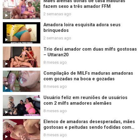
Mães alemãs donas de casa maduras
fazem sexo a três amador FFM
2 semanas ago
Amadora loira esquisita adora seus
brinquedos
2 semanas ago
Trio desi amador com duas milfs gostosas
– Uttaran20
8 meses ago
Compilação de MILFs maduras amadoras
com gozadas na boca e gozadas
8 meses ago
Usuário feliz em reuniões de usuários
com 2 milfs amadores alemães
8 meses ago
Elenco de amadoras desesperadas, mães
gostosas e peitudas sendo fodidas com
força e diversão quente
8 meses ago