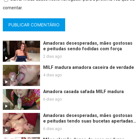
comentar.
Amadoras desesperadas, mães gostosas
e peitudas sendo fodidas com força
2 dias ago
MILF madura amadora caseira de verdade
4 dias ago
Amadora casada safada MILF madura
6 dias ago
Amadoras desesperadas, mães gostosas
e peitudas tendo suas bucetas apertadas
fodidas com força
6 dias ago