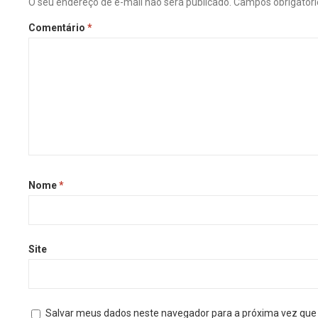
O seu endereço de e-mail não será publicado.
Campos obrigatór
Comentário
*
Nome
*
Site
Salvar meus dados neste navegador para a próxima vez que