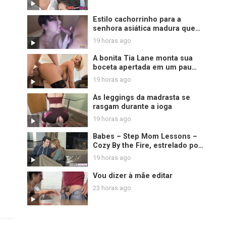
Estilo cachorrinho para a
senhora asiática madura que
termina com um acabamento
19 horas ago
de creme desleixado
A bonita Tia Lane monta sua
boceta apertada em um pau
grosso
19 horas ago
As leggings da madrasta se
rasgam durante a ioga
19 horas ago
Babes – Step Mom Lessons –
Cozy By the Fire, estrelado por
Jay Smooth e Christiana Cinn e
19 horas ago
Jasmine Jae
Vou dizer à mãe editar
23 horas ago