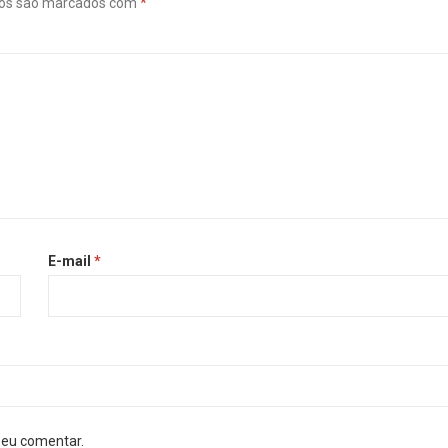
ios são marcados com
*
E-mail
*
 eu comentar.