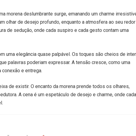
ma morena deslumbrante surge, emanando um charme irresistíve
um olhar de desejo profundo, enquanto a atmosfera ao seu redor
aura de sedução, onde cada suspiro e cada gesto contam uma
com uma elegância quase palpável. Os toques são cheios de inte
 que palavras poderiam expressar. A tensão cresce, como uma
 conexão e entrega.
eixa de existir. O encanto da morena prende todos os olhares,
edutora. A cena é um espetáculo de desejo e charme, onde cad
l.