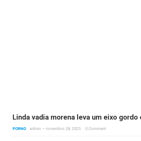
Linda vadia morena leva um eixo gordo
PORNO
admin
—
novembro 28, 2025
·
0 Comment