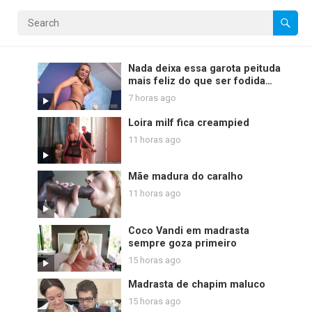
Nada deixa essa garota peituda
mais feliz do que ser fodida
com força
7 horas ago
Loira milf fica creampied
11 horas ago
Mãe madura do caralho
11 horas ago
Coco Vandi em madrasta
sempre goza primeiro
15 horas ago
Madrasta de chapim maluco
15 horas ago