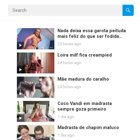
Nada deixa essa garota peituda
mais feliz do que ser fodida
com força
20 horas ago
Loira milf fica creampied
24 horas ago
Mãe madura do caralho
24 horas ago
Coco Vandi em madrasta
sempre goza primeiro
1 dia ago
Madrasta de chapim maluco
1 dia ago