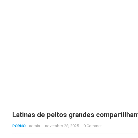
Latinas de peitos grandes compartilha
PORNO
admin
—
novembro 28, 2025
·
0 Comment