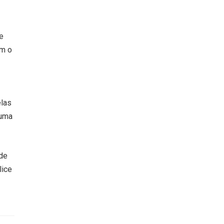
te
am o
elas
 uma
 de
lice