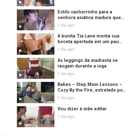
Estilo cachorrinho para a
senhora asiática madura que
termina com um acabamento
1 dia ago
de creme desleixado
A bonita Tia Lane monta sua
boceta apertada em um pau
grosso
1 dia ago
As leggings da madrasta se
rasgam durante a ioga
1 dia ago
Babes – Step Mom Lessons –
Cozy By the Fire, estrelado por
Jay Smooth e Christiana Cinn e
1 dia ago
Jasmine Jae
Vou dizer à mãe editar
1 dia ago