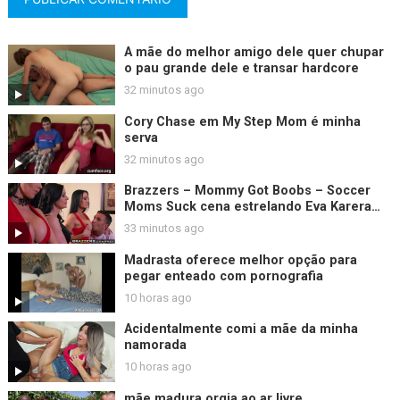
A mãe do melhor amigo dele quer chupar
o pau grande dele e transar hardcore
32 minutos ago
Cory Chase em My Step Mom é minha
serva
32 minutos ago
Brazzers – Mommy Got Boobs – Soccer
Moms Suck cena estrelando Eva Karera
Kendra Lust Vanilla Deville
33 minutos ago
Madrasta oferece melhor opção para
pegar enteado com pornografia
10 horas ago
Acidentalmente comi a mãe da minha
namorada
10 horas ago
mãe madura orgia ao ar livre