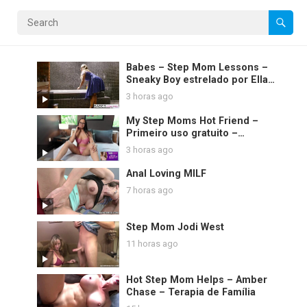
Babes – Step Mom Lessons –
Sneaky Boy estrelado por Ella
Hughes e Rebecca Moore e
3 horas ago
clipe de Sam Bourne
My Step Moms Hot Friend –
Primeiro uso gratuito –
Jazmine Cruz – Taboo Heat –
3 horas ago
Luke Longly
Anal Loving MILF
7 horas ago
Step Mom Jodi West
11 horas ago
Hot Step Mom Helps – Amber
Chase – Terapia de Família