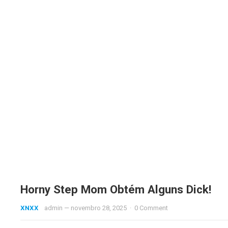
Horny Step Mom Obtém Alguns Dick!
XNXX
admin
—
novembro 28, 2025
·
0 Comment