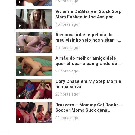
15 horas ago
Vivianne DeSilva em Stuck Step
Mom Fucked in the Ass por
Horny Step Son
15 horas ago
A esposa infiel e peluda do
meu vizinho veio nos visitar –
MÃE XXX
15 horas ago
A mãe do melhor amigo dele
quer chupar o pau grande dele
e transar hardcore
23 horas ago
Cory Chase em My Step Mom é
minha serva
23 horas ago
Brazzers – Mommy Got Boobs –
Soccer Moms Suck cena
estrelando Eva Karera Kendra
23 horas ago
Lust Vanilla Deville