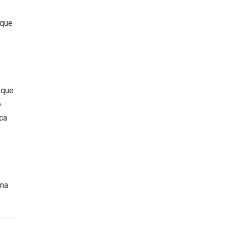
 que
 que
o
ca
 na