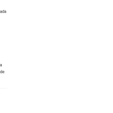
cada
ca
 de