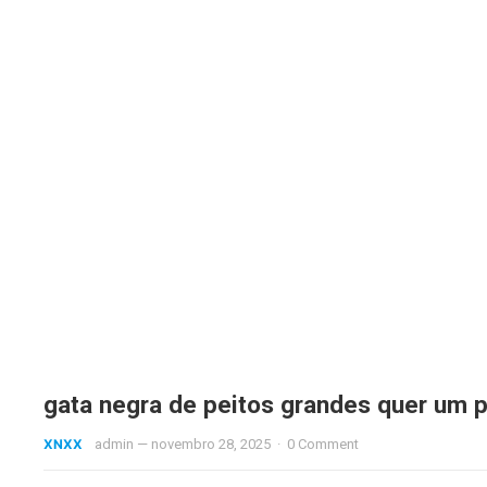
gata negra de peitos grandes quer um 
XNXX
admin
—
novembro 28, 2025
·
0 Comment