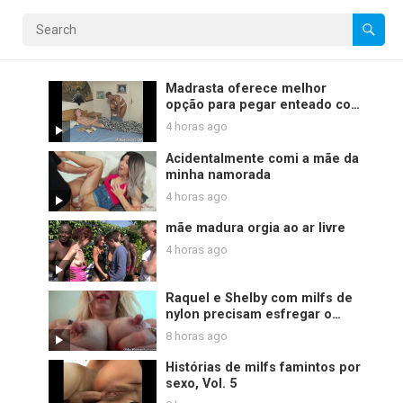
Madrasta oferece melhor
opção para pegar enteado com
pornografia
4 horas ago
Acidentalmente comi a mãe da
minha namorada
4 horas ago
mãe madura orgia ao ar livre
4 horas ago
Raquel e Shelby com milfs de
nylon precisam esfregar o
clitóris
8 horas ago
Histórias de milfs famintos por
sexo, Vol. 5