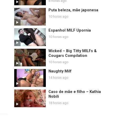
8 horas ago
Puta beleza, mãe japonesa
10 horas ago
Espanhol MILF Upornia
10 horas ago
Wicked – Big Titty MILFs &
Cougars Compilation
10 horas ago
Naughty Milf
14 horas ago
Caso de mãe e filho – Kathia
Nobili
18 horas ago