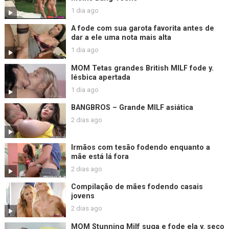
1 dia ago
A fode com sua garota favorita antes de
dar a ele uma nota mais alta
1 dia ago
MOM Tetas grandes British MILF fode y.
lésbica apertada
1 dia ago
BANGBROS – Grande MILF asiática
2 dias ago
Irmãos com tesão fodendo enquanto a
mãe está lá fora
2 dias ago
Compilação de mães fodendo casais
jovens
2 dias ago
MOM Stunning Milf suga e fode ela y. seco