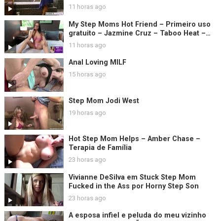
Moore e clipe de Sam Bourne
11 horas ago
My Step Moms Hot Friend – Primeiro uso
gratuito – Jazmine Cruz – Taboo Heat –
Luke Longly
11 horas ago
Anal Loving MILF
15 horas ago
Step Mom Jodi West
19 horas ago
Hot Step Mom Helps – Amber Chase –
Terapia de Família
23 horas ago
Vivianne DeSilva em Stuck Step Mom
Fucked in the Ass por Horny Step Son
23 horas ago
A esposa infiel e peluda do meu vizinho