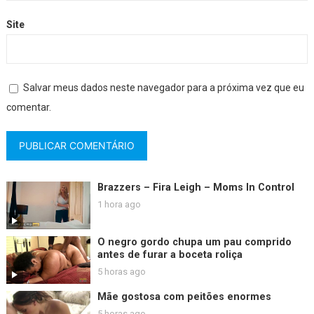
Site
Salvar meus dados neste navegador para a próxima vez que eu
comentar.
Brazzers – Fira Leigh – Moms In Control
1 hora ago
O negro gordo chupa um pau comprido
antes de furar a boceta roliça
5 horas ago
Mãe gostosa com peitões enormes
5 horas ago