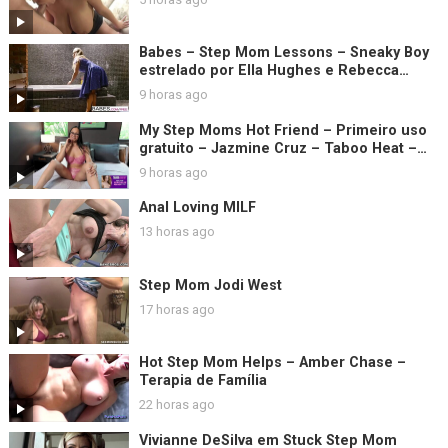
Babes – Step Mom Lessons – Sneaky Boy
estrelado por Ella Hughes e Rebecca
Moore e clipe de Sam Bourne
9 horas ago
My Step Moms Hot Friend – Primeiro uso
gratuito – Jazmine Cruz – Taboo Heat –
Luke Longly
9 horas ago
Anal Loving MILF
13 horas ago
Step Mom Jodi West
17 horas ago
Hot Step Mom Helps – Amber Chase –
Terapia de Família
22 horas ago
Vivianne DeSilva em Stuck Step Mom