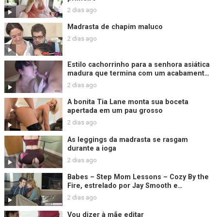
2 dias ago
Madrasta de chapim maluco
2 dias ago
Estilo cachorrinho para a senhora asiática
madura que termina com um acabamento
de creme desleixado
2 dias ago
A bonita Tia Lane monta sua boceta
apertada em um pau grosso
2 dias ago
As leggings da madrasta se rasgam
durante a ioga
2 dias ago
Babes – Step Mom Lessons – Cozy By the
Fire, estrelado por Jay Smooth e
Christiana Cinn e Jasmine Jae
2 dias ago
Vou dizer à mãe editar