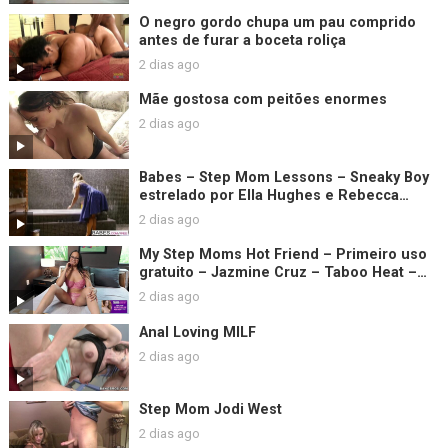
O negro gordo chupa um pau comprido
antes de furar a boceta roliça
2 dias ago
Mãe gostosa com peitões enormes
2 dias ago
Babes – Step Mom Lessons – Sneaky Boy
estrelado por Ella Hughes e Rebecca
Moore e clipe de Sam Bourne
2 dias ago
My Step Moms Hot Friend – Primeiro uso
gratuito – Jazmine Cruz – Taboo Heat –
Luke Longly
2 dias ago
Anal Loving MILF
2 dias ago
Step Mom Jodi West
2 dias ago