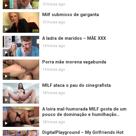
10 horas ago
Milf submisso de garganta
10 horas ago
A ladra de maridos – MÃE XXX
14 horas ago
Porra mãe morena vagabunda
14 horas ago
MILF ataca o pau do cinegrafista
18 horas ago
A loira mal-humorada MILF gosta de um
pouco de dominação e humilhação
hardcore.
18 horas ago
DigitalPlayground – My Girlfriends Hot