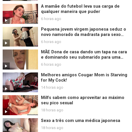
A mamãe do futebol leva sua carga de
qualquer maneira que puder
6 horas ago
Pequena jovem virgem japonesa seduz o
novo namorado da madrasta para sexo
creampie tabu com defloração
6 horas ago
MÃE Dona de casa dando um tapa na cara
e dominando seu submarido para uma
foda dura
6 horas ago
Melhores amigos Cougar Mom is Starving
for My Cock!
14 horas ago
Milfs sabem como aproveitar ao máximo
seu pico sexual
18 horas ago
Sexo a três com uma médica japonesa
18 horas ago