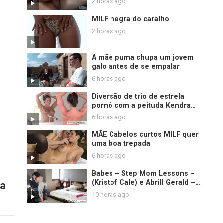
2 horas ago
MILF negra do caralho
2 horas ago
A mãe puma chupa um jovem
galo antes de se empalar
6 horas ago
Diversão de trio de estrela
pornô com a peituda Kendra
Lust
6 horas ago
MÃE Cabelos curtos MILF quer
uma boa trepada
6 horas ago
Babes – Step Mom Lessons –
(Kristof Cale) e Abrill Gerald –
ra
Mistaken Identity
10 horas ago