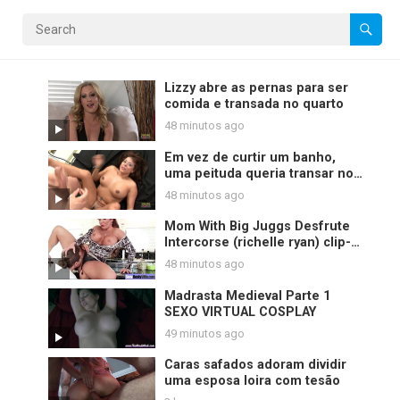
Lizzy abre as pernas para ser
comida e transada no quarto
48 minutos ago
Em vez de curtir um banho,
uma peituda queria transar no
quarto
48 minutos ago
Mom With Big Juggs Desfrute
Intercorse (richelle ryan) clip-
25
48 minutos ago
Madrasta Medieval Parte 1
SEXO VIRTUAL COSPLAY
49 minutos ago
Caras safados adoram dividir
uma esposa loira com tesão