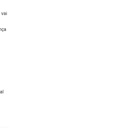
 vai
ança
al