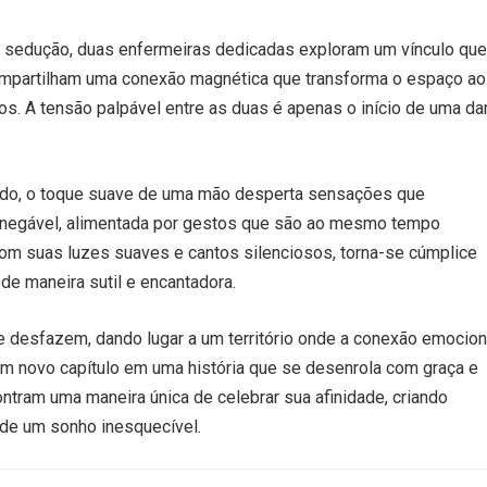
 sedução, duas enfermeiras dedicadas exploram um vínculo que
compartilham uma conexão magnética que transforma o espaço ao
tos. A tensão palpável entre as duas é apenas o início de uma d
ado, o toque suave de uma mão desperta sensações que
 inegável, alimentada por gestos que são ao mesmo tempo
com suas luzes suaves e cantos silenciosos, torna-se cúmplice
e maneira sutil e encantadora.
e desfazem, dando lugar a um território onde a conexão emocion
um novo capítulo em uma história que se desenrola com graça e
ontram uma maneira única de celebrar sua afinidade, criando
de um sonho inesquecível.