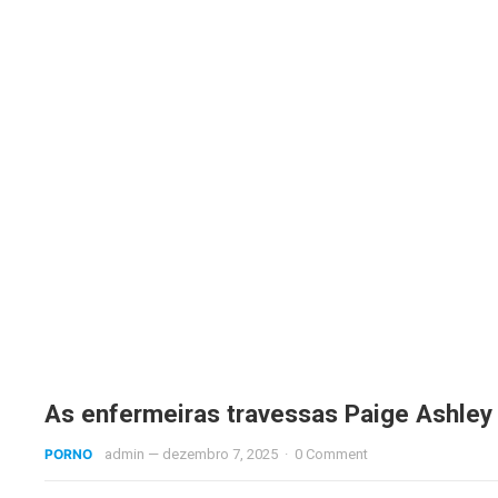
As enfermeiras travessas Paige Ashley 
PORNO
admin
—
dezembro 7, 2025
·
0 Comment