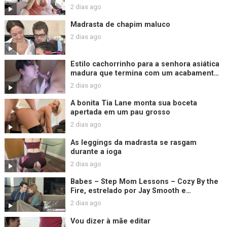
2 dias ago
Madrasta de chapim maluco
2 dias ago
Estilo cachorrinho para a senhora asiática
madura que termina com um acabamento
de creme desleixado
2 dias ago
A bonita Tia Lane monta sua boceta
apertada em um pau grosso
2 dias ago
As leggings da madrasta se rasgam
durante a ioga
2 dias ago
Babes – Step Mom Lessons – Cozy By the
Fire, estrelado por Jay Smooth e
Christiana Cinn e Jasmine Jae
2 dias ago
Vou dizer à mãe editar