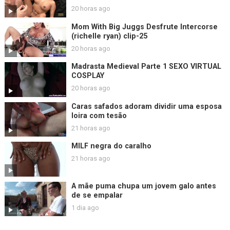
20 horas ago
Mom With Big Juggs Desfrute Intercorse
(richelle ryan) clip-25
20 horas ago
Madrasta Medieval Parte 1 SEXO VIRTUAL
COSPLAY
20 horas ago
Caras safados adoram dividir uma esposa
loira com tesão
21 horas ago
MILF negra do caralho
21 horas ago
A mãe puma chupa um jovem galo antes
de se empalar
1 dia ago