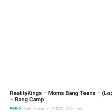
RealityKings – Moms Bang Teens – (Log
– Bang Camp
PORNO
admin
—
dezembro 7, 2025
·
0 Comment