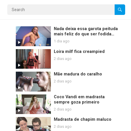
Nada deixa essa garota peituda
mais feliz do que ser fodida
com força
1 dia ago
Loira milf fica creampied
2 dias ago
Mãe madura do caralho
2 dias ago
Coco Vandi em madrasta
sempre goza primeiro
2 dias ago
Madrasta de chapim maluco
2 dias ago