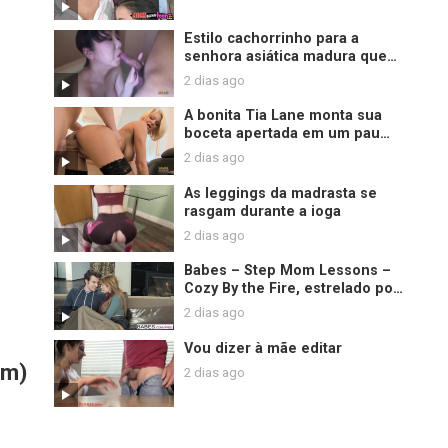
Estilo cachorrinho para a
senhora asiática madura que
termina com um acabamento
2 dias ago
de creme desleixado
A bonita Tia Lane monta sua
boceta apertada em um pau
grosso
2 dias ago
As leggings da madrasta se
rasgam durante a ioga
2 dias ago
Babes – Step Mom Lessons –
Cozy By the Fire, estrelado por
Jay Smooth e Christiana Cinn e
2 dias ago
Jasmine Jae
Vou dizer à mãe editar
om)
2 dias ago