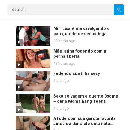
Milf Lisa Anna cavalgando o
pau grande de seu colega
10 horas ago
Mãe latina fodendo com a
perna aberta
18 horas ago
Fodendo sua filha sexy
1 dia ago
Sexo selvagem e quente 3some
– cena Moms Bang Teens
1 dia ago
A fode com sua garota favorita
antes de dar a ele uma nota
mais alta