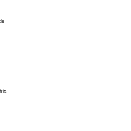
da
rio.
o