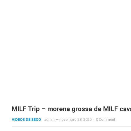
MILF Trip – morena grossa de MILF cav
VIDEOS DE SEXO
admin
—
novembro 28, 2025
·
0 Comment