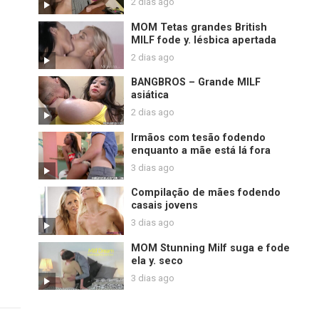
2 dias ago
MOM Tetas grandes British
MILF fode y. lésbica apertada
2 dias ago
BANGBROS – Grande MILF
asiática
2 dias ago
Irmãos com tesão fodendo
enquanto a mãe está lá fora
3 dias ago
Compilação de mães fodendo
casais jovens
3 dias ago
MOM Stunning Milf suga e fode
ela y. seco
3 dias ago