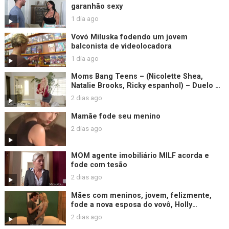
garanhão sexy
1 dia ago
Vovó Miluska fodendo um jovem
balconista de videolocadora
1 dia ago
Moms Bang Teens – (Nicolette Shea,
Natalie Brooks, Ricky espanhol) – Duelo de
Gold Digger – Reality Kings
2 dias ago
Mamãe fode seu menino
2 dias ago
MOM agente imobiliário MILF acorda e
fode com tesão
2 dias ago
Mães com meninos, jovem, felizmente,
fode a nova esposa do vovô, Holly
Sampson
2 dias ago