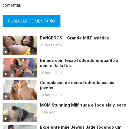
comentar.
BANGBROS – Grande MILF asiática
15 horas ago
Irmãos com tesão fodendo enquanto a
mãe está lá fora
19 horas ago
Compilação de mães fodendo casais
jovens
23 horas ago
MOM Stunning Milf suga e fode ela y. seco
1 dia ago
Excelente mãe Jewels Jade fodendo um